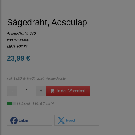
Sägedraht, Aesculap
Artikel-Nr.:
VF676
von Aesculap
MPN: VF676
23,99 €
inkl. 19,00 % MwSt., zzgl.
Versandkosten
in den Warenkorb
[*2]
Lieferzeit: 4 bis 6 Tage
teilen
tweet