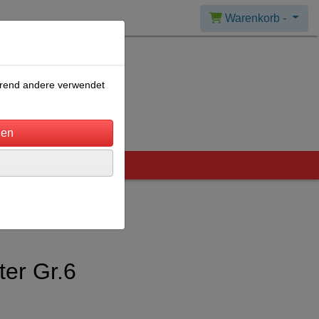
Warenkorb -
ährend andere verwendet
ter Gr.6