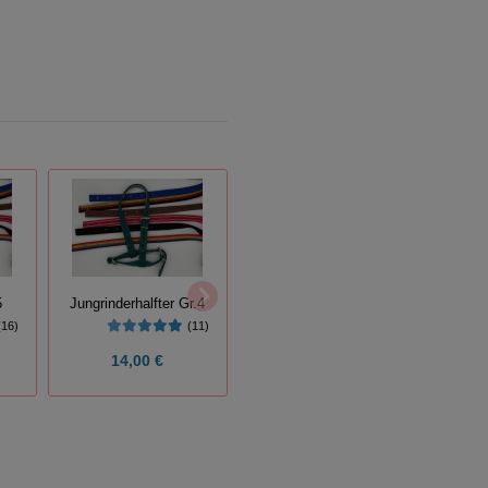
5
Jungrinderhalfter Gr.4
Jungrinderhalfter Gr.2
(16)
(11)
(16)
14,00 €
16,30 €