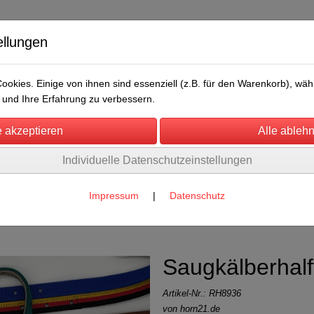
ellungen
okies. Einige von ihnen sind essenziell (z.B. für den Warenkorb), w
und Ihre Erfahrung zu verbessern.
Individuelle Datenschutzeinstellungen
/Messen
Über uns
Umwelt
Rechtliches
der, Kühe, Kälber, Bullen
Impressum
|
Datenschutz
, oder 2,5cm breiter Gurt
(7)
Saugkälberhalf
Artikel-Nr.:
RH8936
von horn21.de