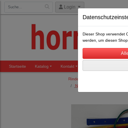
Login
Datenschutzeinst
Dieser Shop verwendet Co
werden, um diesen Shop 
Startseite
Katalog
Kontakt
Beratung
Märkte
Rinderhaltung
Halfter für Rin
Nylonhalfter OHNE Kette, 4cm