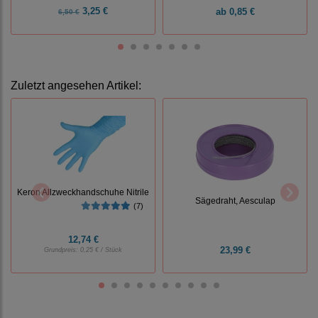
3,25 €
ab
0,85 €
6,50 €
Zuletzt angesehen Artikel:
Keron Allzweckhandschuhe Nitrile
Sägedraht, Aesculap
(7)
12,74 €
23,99 €
Grundpreis:
0,25 € / Stück