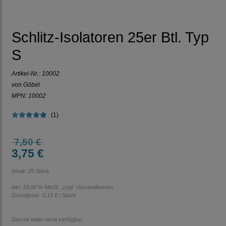
Schlitz-Isolatoren 25er Btl. Typ
S
Artikel-Nr.:
10002
von Göbel
MPN: 10002
(1)
7,50 €
3,75 €
Inhalt: 25 Stück
inkl. 19,00 % MwSt., zzgl.
Versandkosten
Grundpreis:
0,15 € / Stück
Derzeit leider nicht verfügbar