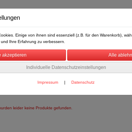
ellungen
okies. Einige von ihnen sind essenziell (z.B. für den Warenkorb), w
und Ihre Erfahrung zu verbessern.
Individuelle Datenschutzeinstellungen
/Messen
Über uns
Umwelt
Rechtliches
Impressum
|
Datenschutz
urden leider keine Produkte gefunden.