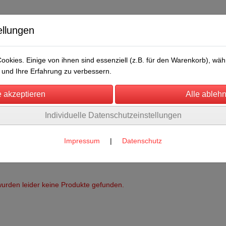
ellungen
okies. Einige von ihnen sind essenziell (z.B. für den Warenkorb), w
und Ihre Erfahrung zu verbessern.
Individuelle Datenschutzeinstellungen
/Messen
Über uns
Umwelt
Rechtliches
Impressum
|
Datenschutz
urden leider keine Produkte gefunden.