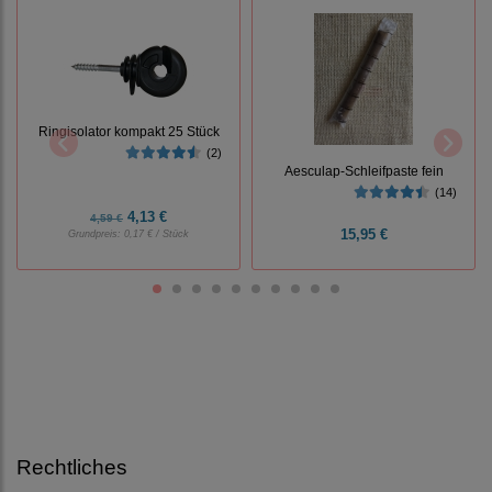
Ringisolator kompakt 25 Stück
(2)
Aesculap-Schleifpaste fein
(14)
4,13 €
4,59 €
15,95 €
Grundpreis:
0,17 € / Stück
Rechtliches