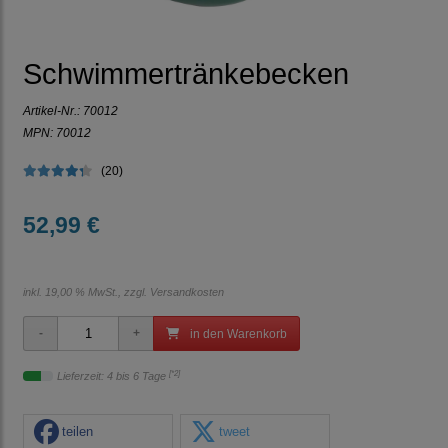
Schwimmertränkebecken
Artikel-Nr.:
70012
MPN: 70012
(20)
52,99 €
inkl. 19,00 % MwSt., zzgl.
Versandkosten
in den Warenkorb
[*2]
Lieferzeit: 4 bis 6 Tage
teilen
tweet