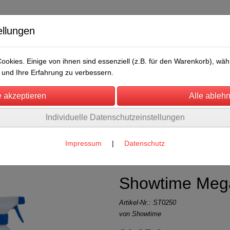
ellungen
okies. Einige von ihnen sind essenziell (z.B. für den Warenkorb), w
und Ihre Erfahrung zu verbessern.
Individuelle Datenschutzeinstellungen
/Messen
Über uns
Umwelt
Rechtliches
owartikel
(25)
Impressum
|
Datenschutz
Showtime Meg
Artikel-Nr.:
ST0250
von Showtime