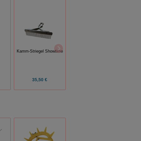
Kamm-Striegel Showtime
Ca
Showstick, verstellbar
35,50 €
74,50 €
Grun