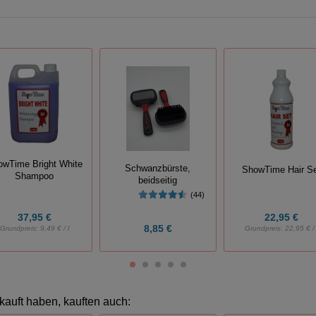
owTime Bright White
Schwanzbürste,
ShowTime Hair S
Shampoo
beidseitig
(44)
37,95 €
22,95 €
8,85 €
Grundpreis:
9,49 € / l
Grundpreis:
22,95 € / 
kauft haben, kauften auch: