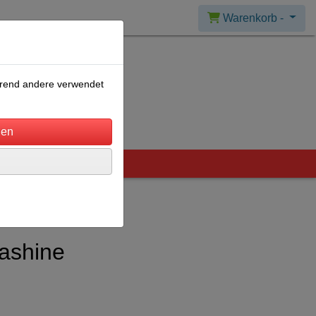
Warenkorb -
ährend andere verwendet
ashine