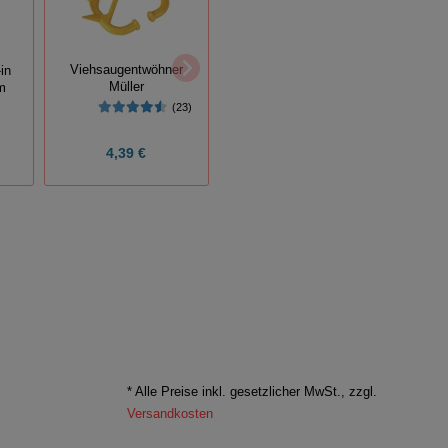
Breitband-Isolator
Viehsaugentwöhner
in
(4)
Klauen
Müller
m
PHIL
(23)
4,76 €
5,95 €
4,39 €
Grundpreis:
0,19 € / Stück
* Alle Preise inkl. gesetzlicher MwSt., zzgl.
Versandkosten