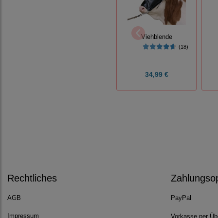
Viehblende
(18)
34,99 €
Rechtliches
Zahlungso
AGB
PayPal
Impressum
Vorkasse per Üb