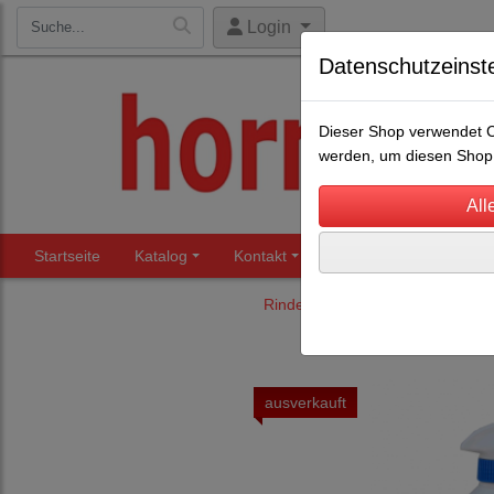
Login
Datenschutzeinst
Dieser Shop verwendet Co
werden, um diesen Shop 
Startseite
Katalog
Kontakt
Beratung
Märkte
Rinderhaltung
Fitting- und Sh
ausverkauft