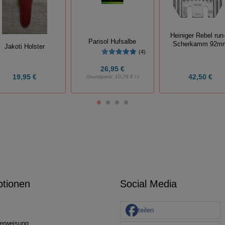
Heiniger Rebel run-
Parisol Hufsalbe
Scherkamm 92m
Jakoti Holster
(4)
26,95 €
19,95 €
42,50 €
Grundpreis:
10,78 € / l
ptionen
Social Media
teilen
erweisung