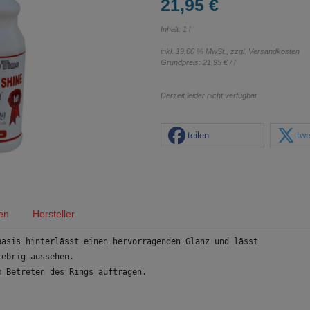
21,95 €
Inhalt: 1 l
inkl. 19,00 % MwSt., zzgl.
Versandkosten
Grundpreis:
21,95 € / l
Derzeit leider nicht verfügbar
teilen
twe
en
Hersteller
basis hinterlässt einen hervorragenden Glanz und lässt 
lebrig aussehen. 
m Betreten des Rings auftragen.