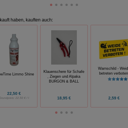
kauft haben, kauften auch:
Warnschild - Wei
Klauenschere für Schafe
betreten verboten
wTime Limmo Shine
, Ziegen und Alpaka
BURGON & BALL
22,50 €
18,95 €
2,59 €
Grundpreis:
22,50 € / l