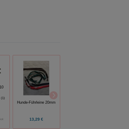
10
Warns
(1)
E
Vorführhalfter für Rinder
Hunde-Führleine 20mm
(26)
13,29 €
21,68 €
ück