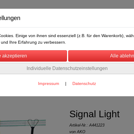
ellungen
okies. Einige von ihnen sind essenziell (z.B. für den Warenkorb), w
und Ihre Erfahrung zu verbessern.
Individuelle Datenschutzeinstellungen
/Messen
Über uns
Umwelt
Rechtliches
ehör
Impressum
|
Datenschutz
te
Signal Light
Artikel-Nr.:
A441223
von AKO