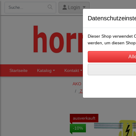
Login
Datenschutzeinst
Dieser Shop verwendet Co
werden, um diesen Shop 
Startseite
Katalog
Kontakt
Beratung
Märkte
AKO - Elektrozaun
Weidezub
Zaun- und Sicherheitsproduk
ausverkauft
-10%