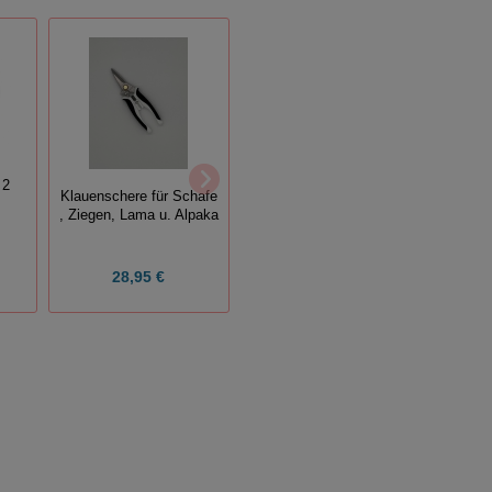
 2
Klauenschere für Schafe
Klauenschere für Schafe
Ers
, Ziegen und Alpaka
, Ziegen, Lama u. Alpaka
K
BURGON & BALL
28,95 €
18,95 €