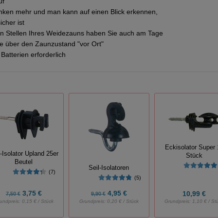
uf
Blinken mehr und man kann auf einen Blick erkennen,
cher ist
en Stellen Ihres Weidezauns haben Sie auch am Tage
e über den Zaunzustand "vor Ort"
 Batterien erforderlich
Eckisolator Super 
l-Isolator Upland 25er
Stück
Beutel
Seil-Isolatoren
(7)
(5)
3,75 €
4,95 €
10,99 €
7,50 €
9,90 €
undpreis:
0,15 € / Stück
Grundpreis:
0,20 € / Stück
Grundpreis:
1,10 € / St