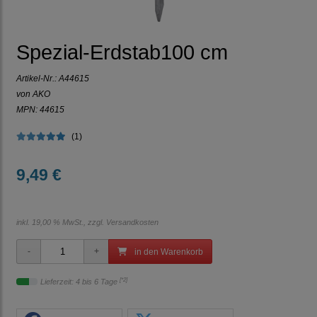
Spezial-Erdstab100 cm
Artikel-Nr.:
A44615
von AKO
MPN: 44615
(1)
9,49 €
inkl. 19,00 % MwSt., zzgl.
Versandkosten
in den Warenkorb
[*2]
Lieferzeit: 4 bis 6 Tage