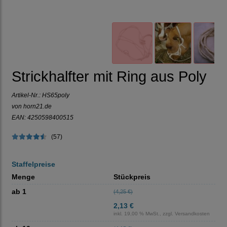
Strickhalfter mit Ring aus Poly
Artikel-Nr.:
HS65poly
von horn21.de
EAN: 4250598400515
(57)
Staffelpreise
Menge
Stückpreis
ab 1
(4,25 €)
2,13 €
inkl. 19,00 % MwSt., zzgl.
Versandkosten