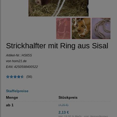
Strickhalfter mit Ring aus Sisal
Artikel-Nr.:
HS65S
von horn21.de
EAN: 4250598400522
(56)
Staffelpreise
Menge
Stückpreis
ab 1
(4,25 €)
2,13 €
inkl. 19,00 % MwSt., zzgl.
Versandkosten