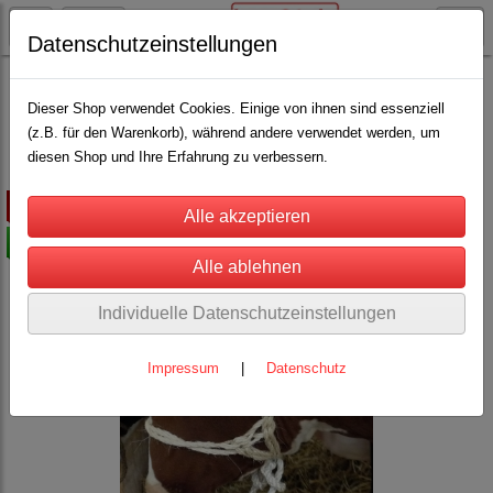
Datenschutzeinstellungen
Rinderhaltung
Halfter für Rinder, Kühe, Kälber, Bullen
Strickhalfter
(2)
Dieser Shop verwendet Cookies. Einige von ihnen sind essenziell
(z.B. für den Warenkorb), während andere verwendet werden, um
diesen Shop und Ihre Erfahrung zu verbessern.
ausverkauft
-50%
Individuelle Datenschutzeinstellungen
Impressum
|
Datenschutz