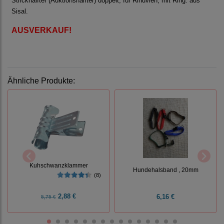
Strickhalfter (Auktionshalfter) doppelt, für Rindvieh, mit Ring. aus
Sisal.
AUSVERKAUF!
Ähnliche Produkte:
Kuhschwanzklammer
Hundehalsband , 20mm
(8)
2,88 €
6,16 €
5,75 €