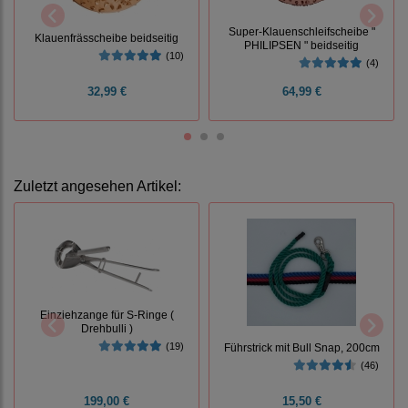
Super-Klauenschleifscheibe "
Klauenfrässcheibe beidseitig
PHILIPSEN " beidseitig
(10)
(4)
32,99 €
64,99 €
Zuletzt angesehen Artikel:
Einziehzange für S-Ringe (
Drehbulli )
(19)
Führstrick mit Bull Snap, 200cm
(46)
199,00 €
15,50 €