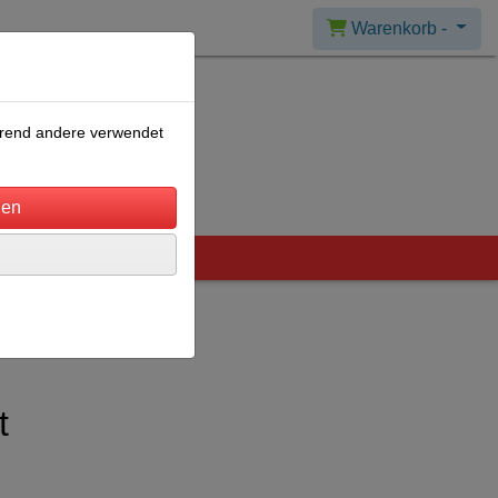
Warenkorb -
ährend andere verwendet
t