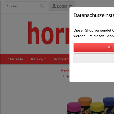
Login
Datenschutzeinst
Dieser Shop verwendet Co
werden, um diesen Shop 
Startseite
Katalog
Kontakt
Beratung
Märkte
Rinderhaltung
Kennzeichnung
Farbstifte/Farbspray
(3)