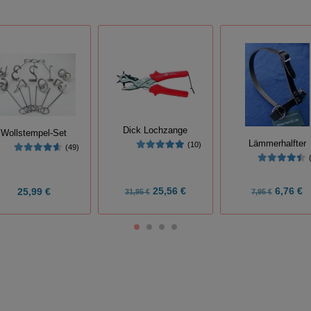
Dick Lochzange
Wollstempel-Set
Lämmerhalfter
(10)
(49)
25,56 €
6,76 €
25,99 €
31,95 €
7,95 €