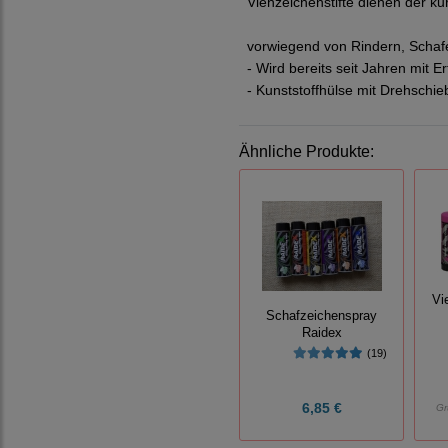
Viehzeichenstifte dienen der ku
vorwiegend von Rindern, Scha
- Wird bereits seit Jahren mit Er
- Kunststoffhülse mit Drehschie
Ähnliche Produkte:
Vi
Schafzeichenspray
Raidex
(19)
6,85 €
Gr