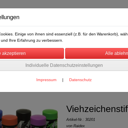
ellungen
okies. Einige von ihnen sind essenziell (z.B. für den Warenkorb), w
und Ihre Erfahrung zu verbessern.
Individuelle Datenschutzeinstellungen
/Messen
Über uns
Umwelt
Rechtliches
 für Rinder
Impressum
|
Datenschutz
Viehzeichenstif
Artikel-Nr.:
30201
von Raidex