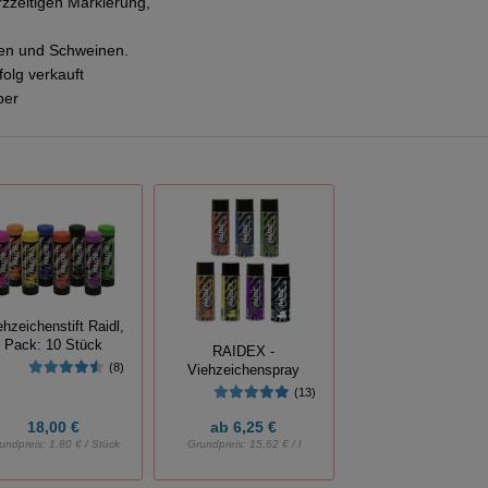
rzzeitigen Markierung,
fen und Schweinen.
folg verkauft
ber
ehzeichenstift Raidl,
Pack: 10 Stück
RAIDEX -
(8)
Viehzeichenspray
(13)
18,00 €
ab
6,25 €
undpreis:
1,80 € / Stück
Grundpreis:
15,62 € / l