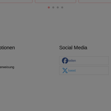
ptionen
Social Media
teilen
erweisung
tweet