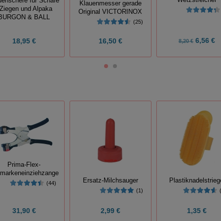
Wetzstreicher
uenschere für Schafe
Klauenmesser gerade
 Ziegen und Alpaka
Original VICTORINOX
BURGON & BALL
(25)
6,56 €
18,95 €
16,50 €
8,20 €
Prima-Flex-
markeneinziehzange
Ersatz-Milchsauger
Plastiknadelstrieg
(44)
(1)
31,90 €
2,99 €
1,35 €