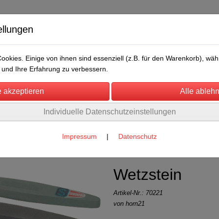
ellungen
okies. Einige von ihnen sind essenziell (z.B. für den Warenkorb), w
und Ihre Erfahrung zu verbessern.
Individuelle Datenschutzeinstellungen
/Messen
Über uns
Umwelt
Rechtliches
 und Zubehör
(3)
Impressum
|
Datenschutz
Wetzstein
Artikel-Nr.:
70221
von horn21