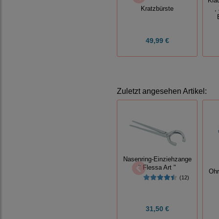
Kla
Kratzbürste
,
49,99 €
Zuletzt angesehen Artikel:
Nasenring-Einziehzange
" Flessa Art "
Ohr
(12)
31,50 €