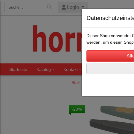
Login
Datenschutzeinst
Dieser Shop verwendet Co
werden, um diesen Shop 
Startseite
Katalog
Kontakt
Beratung
Märkte
Stall, Hof und Scheune
Sense
-20%