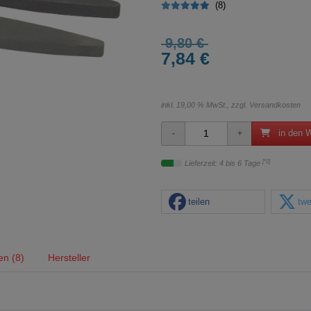
(8)
9,80 €
7,84 €
inkl. 19,00 % MwSt., zzgl.
Versandkosten
in den 
[*2]
Lieferzeit: 4 bis 6 Tage
teilen
twe
n (8)
Hersteller