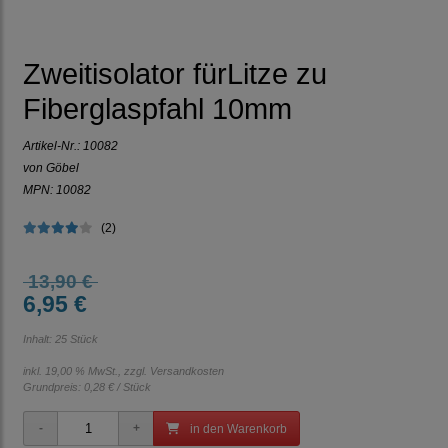
Zweitisolator fürLitze zu
Fiberglaspfahl 10mm
Artikel-Nr.:
10082
von Göbel
MPN: 10082
(2)
13,90 €
6,95 €
Inhalt: 25 Stück
inkl. 19,00 % MwSt., zzgl.
Versandkosten
Grundpreis:
0,28 € / Stück
in den Warenkorb