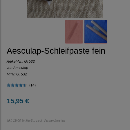
Aesculap-Schleifpaste fein
Artikel-Nr.:
GT532
von Aesculap
MPN: GT532
(14)
15,95 €
inkl. 19,00 % MwSt., zzgl.
Versandkosten