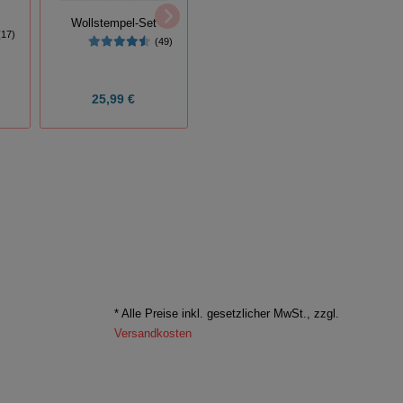
Dick Lochzange
Wollstempel-Set
(17)
Lä
(10)
(49)
25,56 €
25,99 €
31,95 €
7
* Alle Preise inkl. gesetzlicher MwSt., zzgl.
Versandkosten