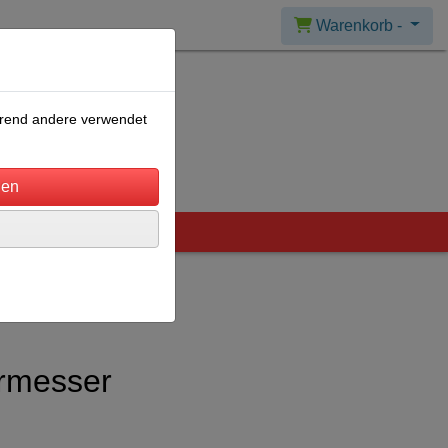
Warenkorb -
ährend andere verwendet
rmesser