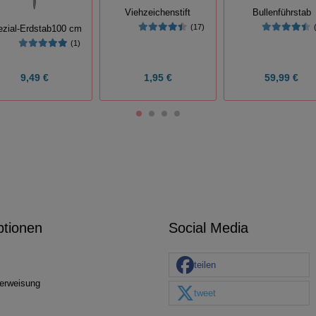
Viehzeichenstift
Bullenführstab
(17)
ezial-Erdstab100 cm
(1)
9,49 €
1,95 €
59,99 €
ptionen
Social Media
teilen
erweisung
tweet