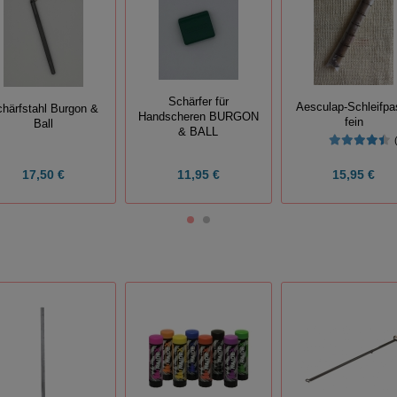
Schärfer für
Aesculap-Schleifpa
härfstahl Burgon &
Handscheren BURGON
fein
Ball
& BALL
17,50 €
11,95 €
15,95 €