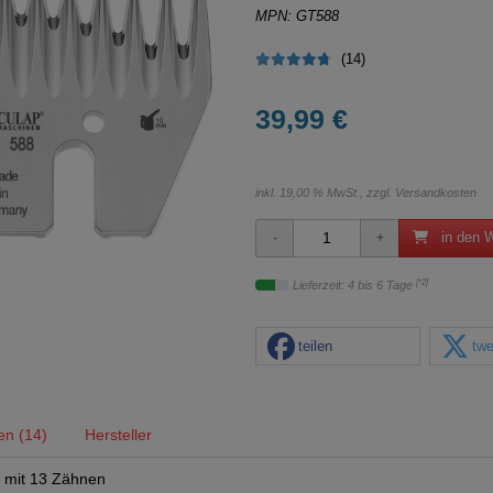
MPN: GT588
(14)
39,99 €
inkl. 19,00 % MwSt., zzgl.
Versandkosten
in den 
[*2]
Lieferzeit: 4 bis 6 Tage
teilen
twe
en (14)
Hersteller
e mit 13 Zähnen