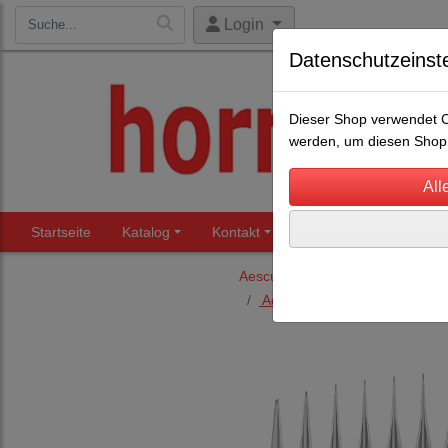
Login
Datenschutzeinst
Dieser Shop verwendet Co
werden, um diesen Shop 
Startseite
Katalog
Kontakt
Beratung
Märkte
Aesculap Schermaschinen u. Sc
Aesculap Schafschermaschi