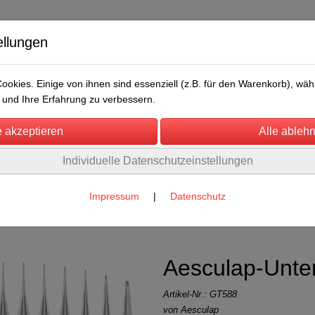
ellungen
okies. Einige von ihnen sind essenziell (z.B. für den Warenkorb), w
und Ihre Erfahrung zu verbessern.
Individuelle Datenschutzeinstellungen
/Messen
Über uns
Umwelt
Rechtliches
hermesser
Impressum
|
Datenschutz
nen und Schermesser
(5)
Aesculap-Unte
Artikel-Nr.:
GT588
von Aesculap