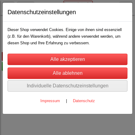
Datenschutzeinstellungen
Stall, Hof und Scheune
Hygiene und Pflege
Persönlicher Schutz
(6)
Dieser Shop verwendet Cookies. Einige von ihnen sind essenziell
(z.B. für den Warenkorb), während andere verwendet werden, um
diesen Shop und Ihre Erfahrung zu verbessern.
ausverkauft
-15%
Individuelle Datenschutzeinstellungen
Impressum
|
Datenschutz