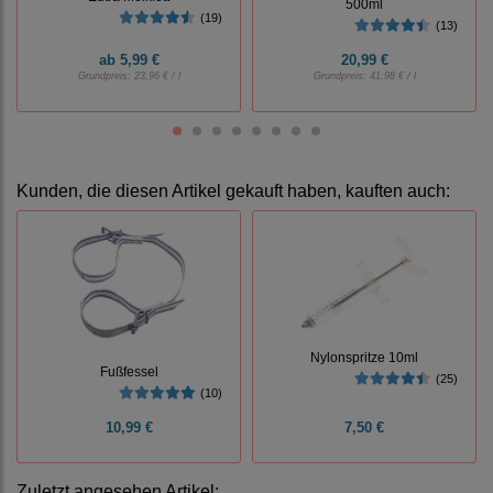
500ml
(19)
(13)
ab
5,99 €
20,99 €
Grundpreis:
23,96 € / l
Grundpreis:
41,98 € / l
Kunden, die diesen Artikel gekauft haben, kauften auch:
Nylonspritze 10ml
Fußfessel
(25)
(10)
10,99 €
7,50 €
Zuletzt angesehen Artikel: