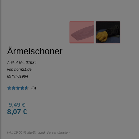
Ärmelschoner
Artikel-Nr.:
01984
von horn21.de
MPN: 01984
(8)
9,49 €
8,07 €
inkl. 19,00 % MwSt., zzgl.
Versandkosten