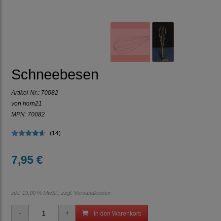
Schneebesen
Artikel-Nr.:
70082
von horn21
MPN: 70082
(14)
7,95 €
inkl. 19,00 % MwSt., zzgl.
Versandkosten
in den Warenkorb