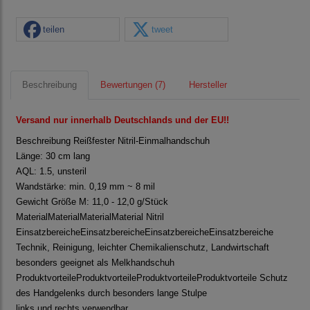
teilen
tweet
Beschreibung
Bewertungen (7)
Hersteller
Versand nur innerhalb Deutschlands und der EU!!
Beschreibung
Reißfester Nitril-Einmalhandschuh
Länge: 30 cm lang
AQL: 1.5, unsteril
Wandstärke: min. 0,19 mm ~ 8 mil
Gewicht Größe M: 11,0 - 12,0 g/Stück
Material
Material
Material
Material
Nitril
Einsatzbereiche
Einsatzbereiche
Einsatzbereiche
Einsatzbereiche
Technik, Reinigung, leichter Chemikalienschutz, Landwirtschaft
besonders geeignet als Melkhandschuh
Produktvorteile
Produktvorteile
Produktvorteile
Produktvorteile
Schutz
des Handgelenks durch besonders lange Stulpe
links und rechts verwendbar