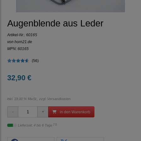
Augenblende aus Leder
Artikel-Nr.:
60165
von horn21.de
MPN: 60165
(56)
32,90 €
inkl. 19,00 % MwSt., zzgl.
Versandkosten
in den Warenkorb
[*2]
Lieferzeit: 4 bis 6 Tage