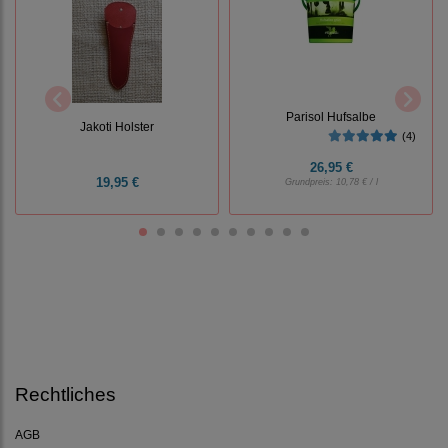
Parisol Hufsalbe
Jakoti Holster
(4)
26,95 €
19,95 €
Grundpreis:
10,78 € / l
Rechtliches
AGB