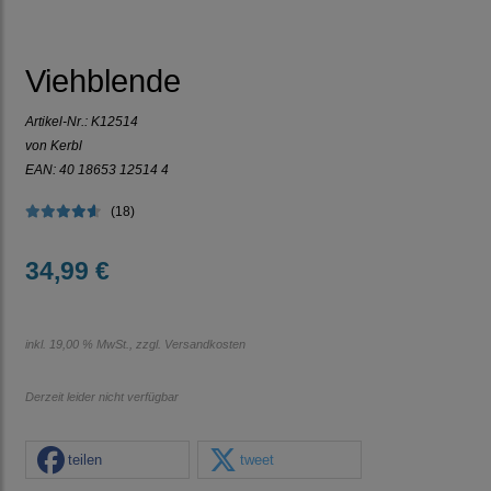
Viehblende
Artikel-Nr.:
K12514
von Kerbl
EAN: 40 18653 12514 4
(18)
34,99 €
inkl. 19,00 % MwSt., zzgl.
Versandkosten
Derzeit leider nicht verfügbar
teilen
tweet