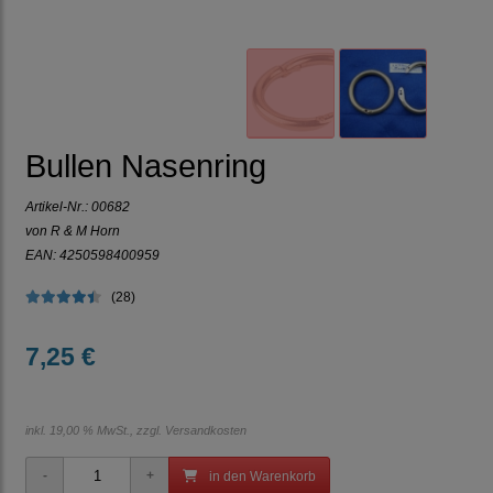
Bullen Nasenring
Artikel-Nr.:
00682
von R & M Horn
EAN: 4250598400959
(28)
7,25 €
inkl. 19,00 % MwSt., zzgl.
Versandkosten
in den Warenkorb