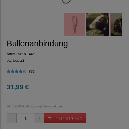
Bullenanbindung
Artikel-Nr.:
01342
von horn21
(33)
31,99 €
inkl. 19,00 % MwSt., zzgl.
Versandkosten
in den Warenkorb