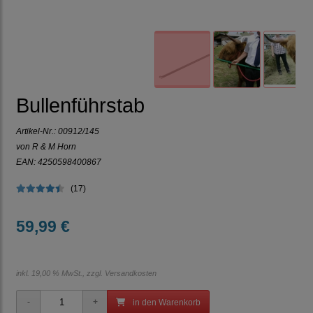
Bullenführstab
Artikel-Nr.:
00912/145
von R & M Horn
EAN: 4250598400867
(17)
59,99 €
inkl. 19,00 % MwSt., zzgl.
Versandkosten
in den Warenkorb