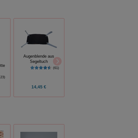
Augenblende aus
Bull
Segeltuch
F
tte
(61)
Euter-Handbrause
(26)
(23)
14,45 €
12,99 €