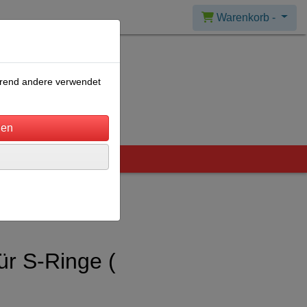
Warenkorb -
ährend andere verwendet
ür S-Ringe (