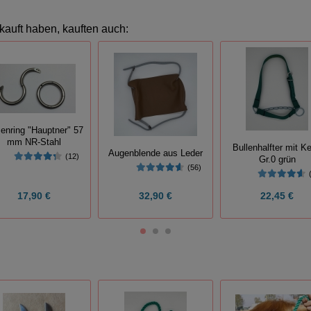
kauft haben, kauften auch:
enring "Hauptner" 57
mm NR-Stahl
Bullenhalfter mit Ke
Augenblende aus Leder
(12)
Gr.0 grün
(56)
17,90 €
32,90 €
22,45 €