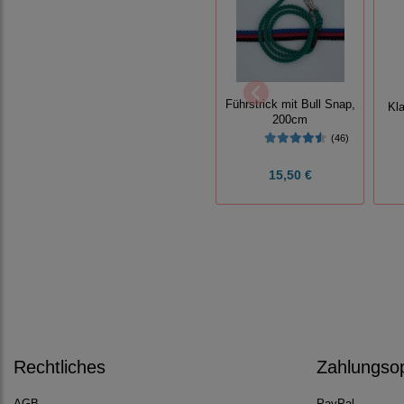
Führstrick mit Bull Snap,
Kl
200cm
(46)
15,50 €
Rechtliches
Zahlungso
AGB
PayPal