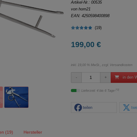
Artikel-Nr.:
00535
von horn21
EAN: 4250598400898
(19)
199,00 €
inkl. 19,00 % MwSt., zzgl.
Versandkosten
in den 
[*2]
Lieferzeit: 4 bis 6 Tage
teilen
twe
en (19)
Hersteller