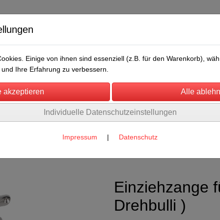
ellungen
okies. Einige von ihnen sind essenziell (z.B. für den Warenkorb), w
und Ihre Erfahrung zu verbessern.
Individuelle Datenschutzeinstellungen
/Messen
Über uns
Umwelt
Rechtliches
Impressum
|
Datenschutz
nd Bullenführstab
(22)
Einziehzange f
Drehbulli )