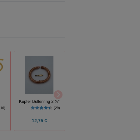
Nasenr
Ersatzschraube
"
(31)
Kupfer Bullenring 2 ¾"
(16)
(29)
12,75 €
1,25 €