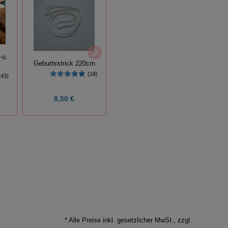
Halssc
-u.
Klingenhalter mit 5
Geburtsstrick 220cm
und 
Klingen
(18)
(43)
(12)
9,50 €
4,50 €
Grundp
* Alle Preise inkl. gesetzlicher MwSt., zzgl.