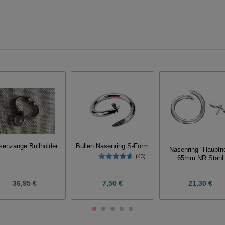
senzange Bullholder
Bullen Nasenring S-Form
Nasenring "Hauptn
(43)
65mm NR Stahl
36,95 €
7,50 €
21,30 €