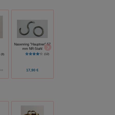
Nasenring "Hauptner" 57
n
mm NR-Stahl
Kamm-Striegel
Kupfer
(12)
(8)
(71)
17,90 €
15,50 €
ück