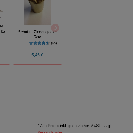
ne
Ärmelschoner
Op
(31)
Schaf-u. Ziegenglocke
(8)
5cm
(65)
5,45 €
8,07 €
* Alle Preise inkl. gesetzlicher MwSt., zzgl.
Versandkosten