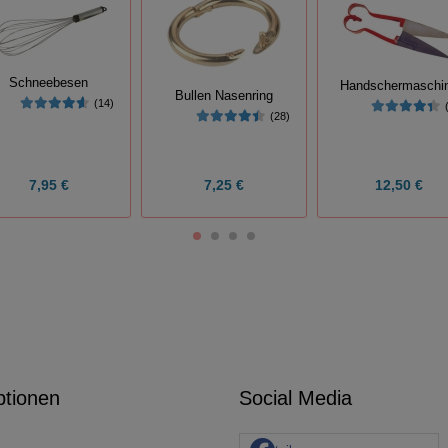
Schneebesen
Handschermaschi
Bullen Nasenring
(14)
(28)
7,95 €
7,25 €
12,50 €
ptionen
Social Media