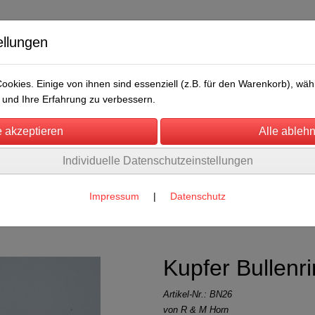
ellungen
okies. Einige von ihnen sind essenziell (z.B. für den Warenkorb), w
und Ihre Erfahrung zu verbessern.
Individuelle Datenschutzeinstellungen
/Messen
Über uns
Umwelt
Rechtliches
Impressum
|
Datenschutz
nd Bullenführstab
(22)
Kupfer Bullenri
Artikel-Nr.:
BN26
von R & M Horn