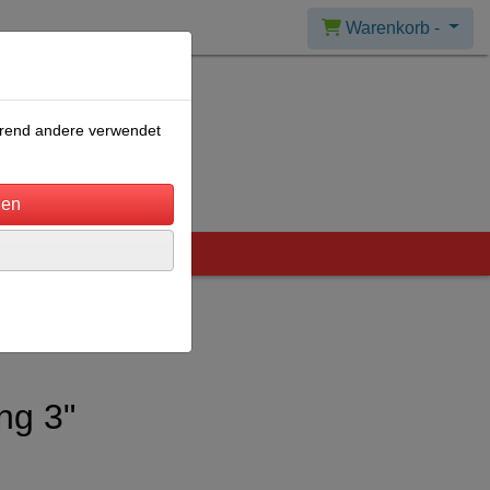
Warenkorb -
ährend andere verwendet
ng 3"