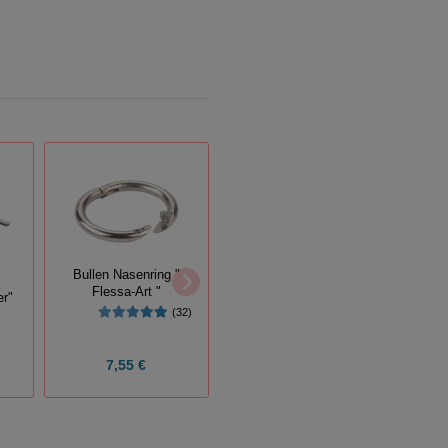
Nasenring "Hauptner" 57
Bullen Nasenring "
Er
mm NR-Stahl
Flessa-Art "
er"
(12)
(32)
7,55 €
17,90 €