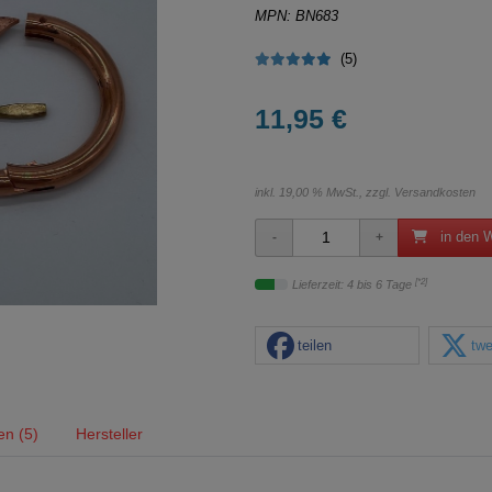
MPN: BN683
(5)
11,95 €
inkl. 19,00 % MwSt., zzgl.
Versandkosten
in den 
[*2]
Lieferzeit: 4 bis 6 Tage
teilen
twe
n (5)
Hersteller