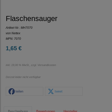
Flaschensauger
Artikel-Nr.:
MH7070
von Nettex
MPN: 7070
1,65 €
inkl. 19,00 % MwSt., zzgl.
Versandkosten
Derzeit leider nicht verfügbar
teilen
tweet
Beschreibung
Bewertungen
Hersteller