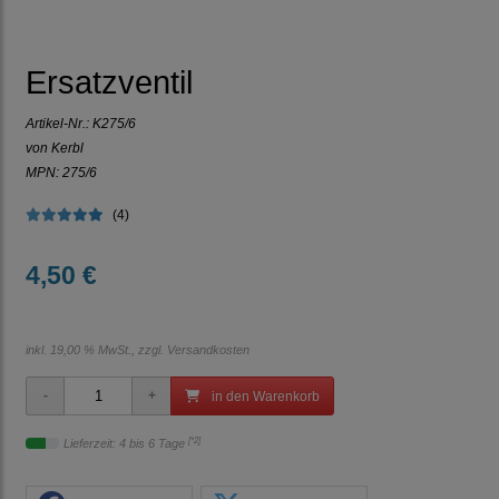
Ersatzventil
Artikel-Nr.:
K275/6
von Kerbl
MPN: 275/6
(4)
4,50 €
inkl. 19,00 % MwSt., zzgl.
Versandkosten
in den Warenkorb
[*2]
Lieferzeit: 4 bis 6 Tage