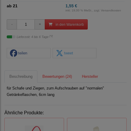
ab 21
1,55 €
inkl. 19,00 % MwSt., zzgl.
Versandkosten
in den Warenkorb
[*2]
Lieferzeit: 4 bis 6 Tage
teilen
tweet
Beschreibung
Bewertungen (24)
Hersteller
für Schafe und Ziegen, zum Aufschrauben auf "normalen"
Getränkeflaschen, 6cm lang
Ähnliche Produkte: