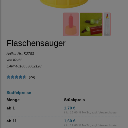
Flaschensauger
Artikel-Nr.:
K2783
von Kerbl
EAN: 4018653062128
(24)
Staffelpreise
Menge
Stückpreis
ab 1
1,70 €
inkl. 19,00 % MwSt., zzgl.
Versandkosten
ab 11
1,60 €
inkl. 19,00 % MwSt., zzgl.
Versandkosten