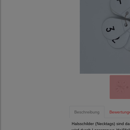
Beschreibung
Bewertung
Halsschilder (Necktags) sind 