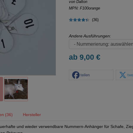
von Dalton
MPN: F100orange
(36)
Andere Ausführungen:
ab 9,00 €
teilen
twe
en (36)
Hersteller
dauerhafte und wieder verwendbare Nummern-Anhänger für Schafe, Zie