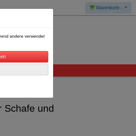
Warenkorb -
ährend andere verwendet
ür Schafe und