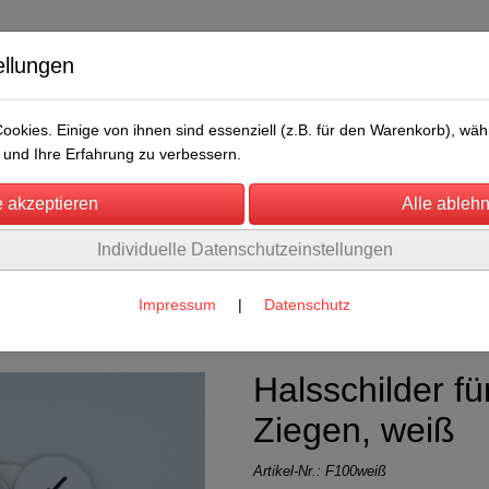
ellungen
okies. Einige von ihnen sind essenziell (z.B. für den Warenkorb), w
und Ihre Erfahrung zu verbessern.
Individuelle Datenschutzeinstellungen
/Messen
Über uns
Umwelt
Rechtliches
für Schafe
(13)
Impressum
|
Datenschutz
Halsschilder f
Ziegen, weiß
Artikel-Nr.:
F100weiß