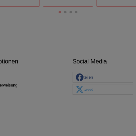
ptionen
Social Media
teilen
erweisung
tweet