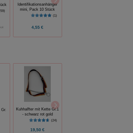
Halsschilder für Schafe
Halssc
Identifikationsanhänger
tück
und Ziegen, schwarz
un
mini, Pack 10 Stück
(59)
(7)
(1)
ab
9,00 €
4,55 €
ück
Grundpreis:
0,90 € / Stück
Grundp
Warnschild - Weide
betreten verboten!
Premi
Kuhhalfter mit Kette Gr.1
 Gr.
Set
- schwarz rot gold
(1)
(24)
19,50 €
2,59 €
46