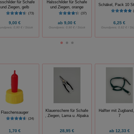
Halsschilder für Schafe
sschilder für Schafe
Schäkel, Pack 10 S
und Ziegen, orange
und Ziegen, gelb
(37)
(73)
9,00 €
ab
9,00 €
6,25 €
undpreis:
0,90 € / Stück
Grundpreis:
0,90 € / Stück
Grundpreis:
0,62 € / St
Klauenschere für Schafe
Halfter mit Zugband,
Flaschensauger
, Ziegen, Lama u. Alpaka
7
(24)
1,70 €
28,95 €
ab
12,33 €