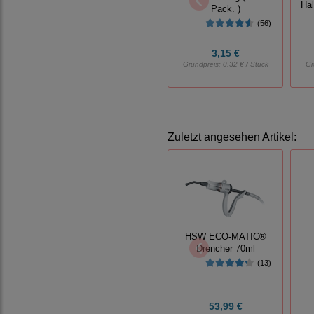
Hal
Pack. )
(56)
3,15 €
Grundpreis:
0,32 € / Stück
Gr
Zuletzt angesehen Artikel:
HSW ECO-MATIC®
Drencher 70ml
(13)
53,99 €