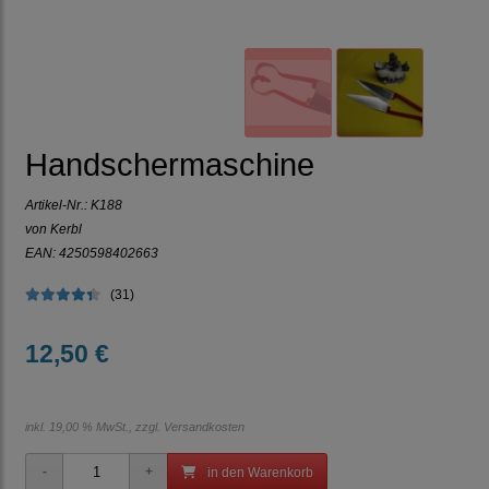
Handschermaschine
Artikel-Nr.:
K188
von Kerbl
EAN: 4250598402663
(31)
12,50 €
inkl. 19,00 % MwSt., zzgl.
Versandkosten
in den Warenkorb