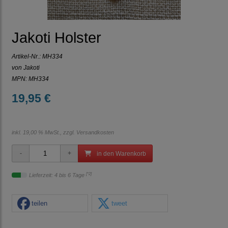
Jakoti Holster
Artikel-Nr.:
MH334
von Jakoti
MPN: MH334
19,95 €
inkl. 19,00 % MwSt., zzgl.
Versandkosten
in den Warenkorb
[*2]
Lieferzeit: 4 bis 6 Tage
teilen
tweet