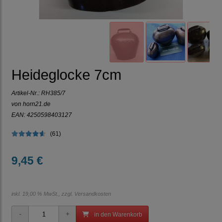
Heideglocke 7cm
Artikel-Nr.:
RH385/7
von horn21.de
EAN: 4250598403127
(61)
9,45 €
inkl. 19,00 % MwSt., zzgl.
Versandkosten
in den Warenkorb