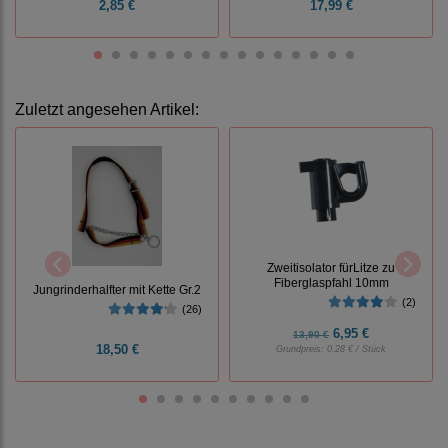
2,85 €
17,99 €
Zuletzt angesehen Artikel:
Zweitisolator fürLitze zu
Fiberglaspfahl 10mm
Jungrinderhalfter mit Kette Gr.2
(2)
(26)
6,95 €
13,90 €
18,50 €
Grundpreis:
0,28 € / Stück