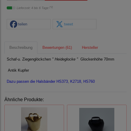
[*2]
Lieferzeit: 4 bis 6 Tage
teilen
tweet
Beschreibung
Bewertungen (61)
Hersteller
Schaf-u. Ziegenglöckchen
" Heideglocke "
Glockenhöhe 70mm
Antik Kupfer
Dazu passen die Halsbänder HS373, K2718, HS760
Ähnliche Produkte: