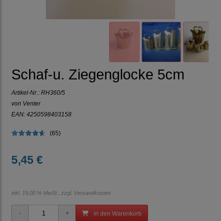
Schaf-u. Ziegenglocke 5cm
Artikel-Nr.:
RH360/5
von Venter
EAN: 4250598403158
(65)
5,45 €
inkl. 19,00 % MwSt., zzgl.
Versandkosten
in den Warenkorb