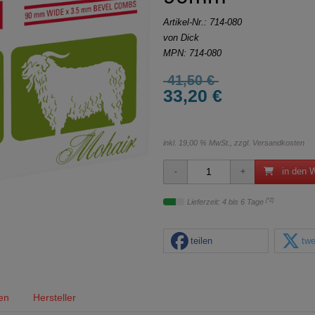
Artikel-Nr.:
714-080
von Dick
MPN: 714-080
41,50 €
33,20 €
inkl. 19,00 % MwSt., zzgl.
Versandkosten
in den 
[*2]
Lieferzeit: 4 bis 6 Tage
teilen
twe
en
Hersteller