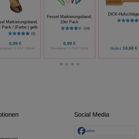
DICK-Hufschläge
Fessel Markierungsband,
sel Markierungsband,
10er Pack
 Pack / (Farbe:) gelb
(14)
(2)
6,99 €
6,99 €
14,68 €
undpreis:
0,70 € / Stück
Grundpreis:
0,70 € / Stück
29,35 €
ptionen
Social Media
teilen
erweisung