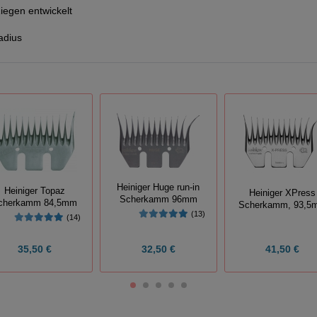
iegen entwickelt
adius
Heiniger Huge run-in
Heiniger Topaz
Heiniger XPress
Scherkamm 96mm
cherkamm 84,5mm
Scherkamm, 93,5
(13)
(14)
35,50 €
32,50 €
41,50 €