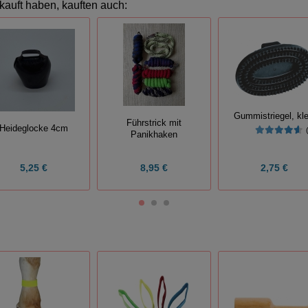
kauft haben, kauften auch:
Gummistriegel, kle
Führstrick mit
Heideglocke 4cm
Panikhaken
5,25 €
8,95 €
2,75 €