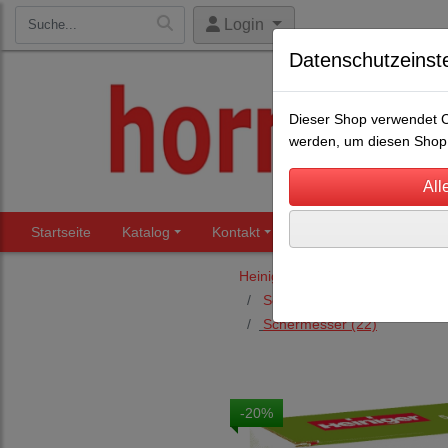
Login
Datenschutzeinst
Dieser Shop verwendet Co
werden, um diesen Shop 
Startseite
Katalog
Kontakt
Beratung
Märkte
Heiniger Schermaschinen und S
Schermaschinen Schafe, Zie
Schermesser
(22)
-20%