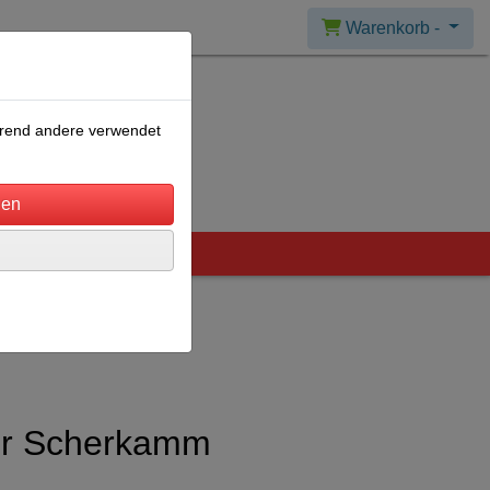
Warenkorb -
ährend andere verwendet
ir Scherkamm