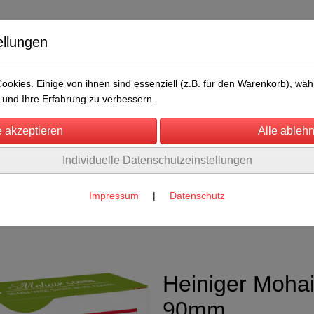
ellungen
okies. Einige von ihnen sind essenziell (z.B. für den Warenkorb), w
und Ihre Erfahrung zu verbessern.
Individuelle Datenschutzeinstellungen
/Messen
Über uns
Umwelt
Rechtliches
chermesser
Impressum
|
Datenschutz
gen u. Kameliden
(1)
Heiniger Moha
90mm