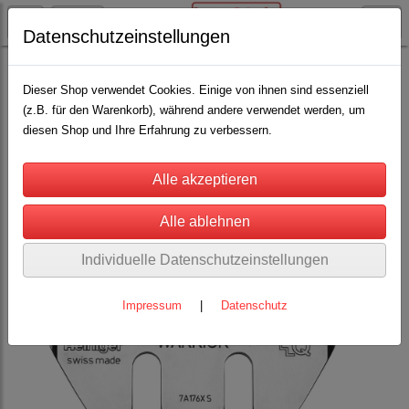
Datenschutzeinstellungen
Heiniger Schermaschinen und Schermesser
Schermaschinen Schafe, Ziegen u. Kameliden
(1)
Dieser Shop verwendet Cookies. Einige von ihnen sind essenziell
(z.B. für den Warenkorb), während andere verwendet werden, um
Schermesser
(22)
diesen Shop und Ihre Erfahrung zu verbessern.
Individuelle Datenschutzeinstellungen
Impressum
|
Datenschutz