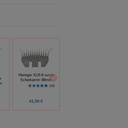
Heiniger XLR-8 run-in
Heini
e
Scherkamm 98mm
Sch
Heiniger Scherkamm
m
(10)
Charger - LINKS
41,50 €
41,50 €