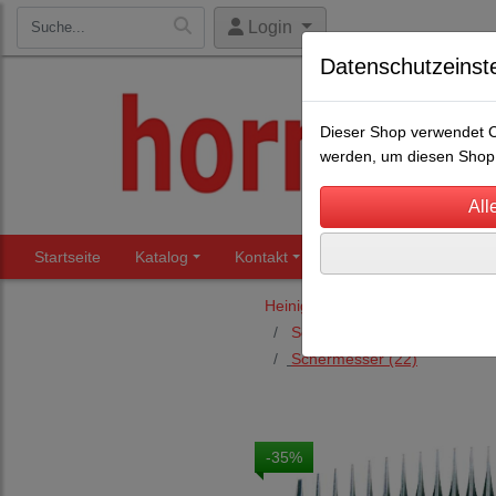
Login
Datenschutzeinst
Dieser Shop verwendet Co
werden, um diesen Shop 
Startseite
Katalog
Kontakt
Beratung
Märkte
Heiniger Schermaschinen und S
Schermaschinen Schafe, Zie
Schermesser
(22)
-35%