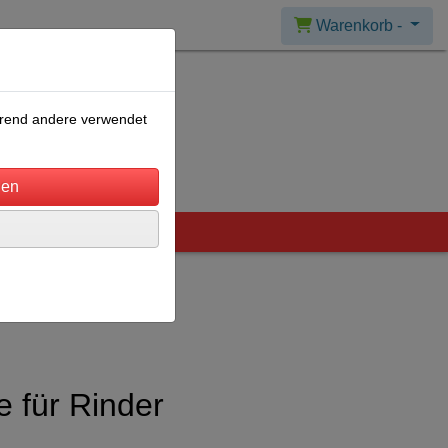
Warenkorb -
ährend andere verwendet
e für Rinder