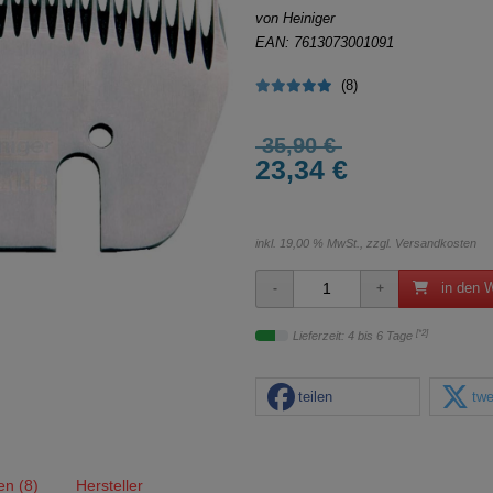
von Heiniger
EAN: 7613073001091
(8)
35,90 €
23,34 €
inkl. 19,00 % MwSt., zzgl.
Versandkosten
in den 
[*2]
Lieferzeit: 4 bis 6 Tage
teilen
twe
n (8)
Hersteller