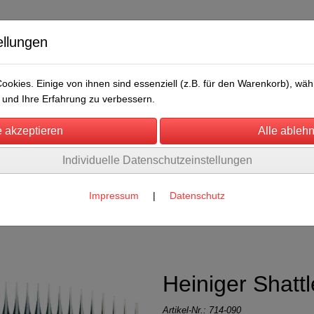
ellungen
okies. Einige von ihnen sind essenziell (z.B. für den Warenkorb), w
und Ihre Erfahrung zu verbessern.
Individuelle Datenschutzeinstellungen
/Messen
Über uns
Umwelt
Rechtliches
chermesser
Impressum
|
Datenschutz
gen u. Kameliden
(1)
Heiniger Shattl
Artikel-Nr.:
714-090