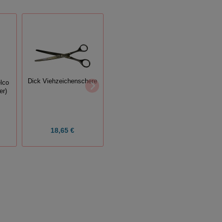
Dick Viehzeichenschere
lco
Prima
er)
G
Bullen Halsgurt
(5)
18,65 €
21,50 €
Grundp