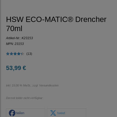
HSW ECO-MATIC® Drencher
70ml
Artikel-Nr.:
K23153
MPN: 23153
(13)
53,99 €
inkl. 19,00 % MwSt., zzgl.
Versandkosten
Derzeit leider nicht verfügbar
teilen
tweet