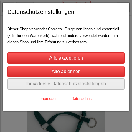
Datenschutzeinstellungen
Rinderhaltung
Halfter für Rinder, Kühe, Kälber, Bullen
Nylonhalfter MIT Kette oder Zugband
Dieser Shop verwendet Cookies. Einige von ihnen sind essenziell
(z.B. für den Warenkorb), während andere verwendet werden, um
Kälberhalfter Gr.3 - 4cm breiter Gurt
(9)
diesen Shop und Ihre Erfahrung zu verbessern.
Individuelle Datenschutzeinstellungen
Impressum
|
Datenschutz