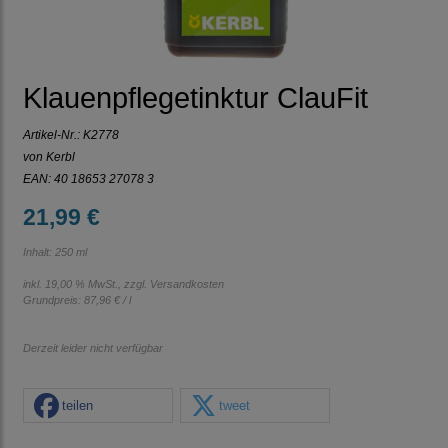
Klauenpflegetinktur ClauFit
Artikel-Nr.:
K2778
von Kerbl
EAN: 40 18653 27078 3
21,99 €
Inhalt: 250 ml
inkl. 19,00 % MwSt., zzgl.
Versandkosten
Grundpreis:
87,96 € / l
Derzeit leider nicht verfügbar
teilen
tweet