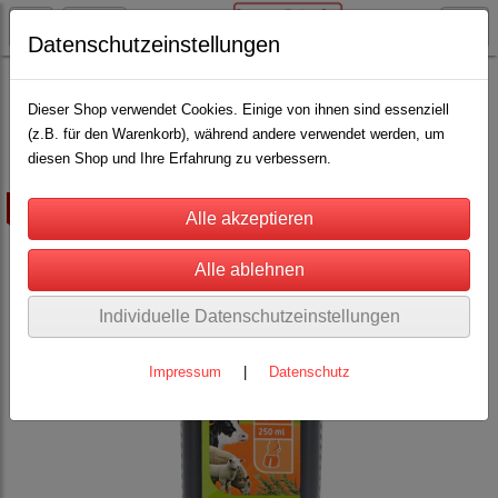
Datenschutzeinstellungen
Schäfereibedarf
Klauenpflege für Schafe
Desinfektions-und Pflegeprodukte
(7)
Dieser Shop verwendet Cookies. Einige von ihnen sind essenziell
(z.B. für den Warenkorb), während andere verwendet werden, um
diesen Shop und Ihre Erfahrung zu verbessern.
ausverkauft
Individuelle Datenschutzeinstellungen
Impressum
|
Datenschutz