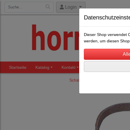
Login
Datenschutzeinst
Dieser Shop verwendet Co
werden, um diesen Shop 
Startseite
Katalog
Kontakt
Beratung
Märkte
Schäfereibedarf
Halsgurte / 