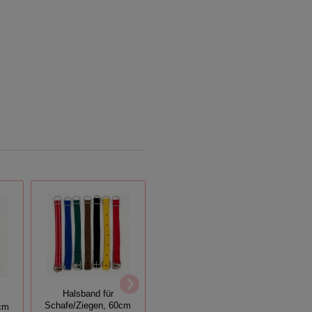
Halsband mit
Halsband für
Halsba
Steckschnalle, 25mm
Schafe/Ziegen, 60cm
0cm
Z