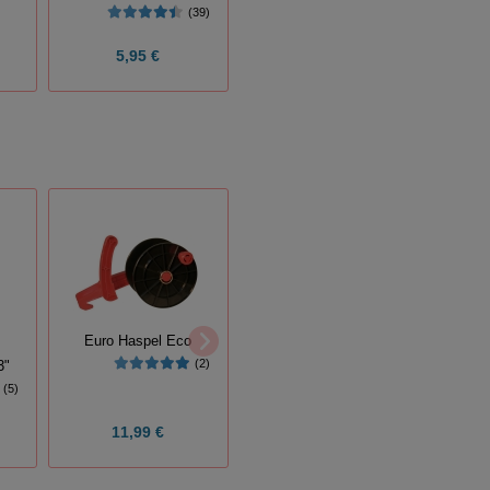
breit
(39)
5,95 €
8,07 €
Schneebesen
Euro Haspel Eco
Bul
(14)
(2)
3"
(5)
11,99 €
7,95 €