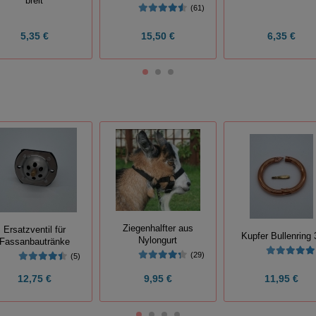
breit
(61)
5,35 €
15,50 €
6,35 €
Ziegenhalfter aus
Ersatzventil für
Kupfer Bullenring 
Nylongurt
Fassanbautränke
(29)
(5)
12,75 €
9,95 €
11,95 €