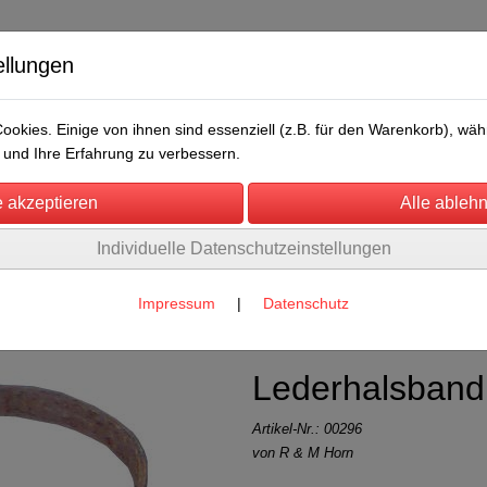
ellungen
okies. Einige von ihnen sind essenziell (z.B. für den Warenkorb), w
und Ihre Erfahrung zu verbessern.
Individuelle Datenschutzeinstellungen
/Messen
Über uns
Umwelt
Rechtliches
Schafe u. Ziegen
(13)
Impressum
|
Datenschutz
Lederhalsband
Artikel-Nr.:
00296
von R & M Horn