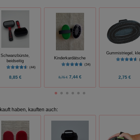
Gummistriegel, kle
Schwanzbürste,
Kinderkardätsche
beidseitig
(34)
(44)
7,44 €
8,85 €
2,75 €
8,75 €
kauft haben, kauften auch: