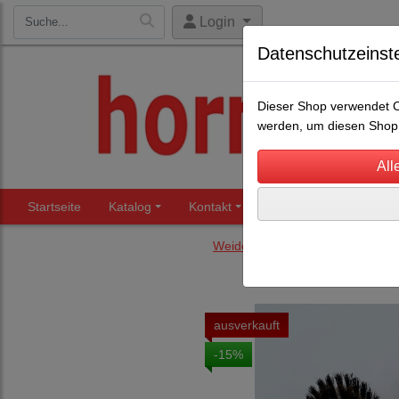
Login
Datenschutzeinst
Dieser Shop verwendet Co
werden, um diesen Shop 
Startseite
Katalog
Kontakt
Beratung
Märkte
Weidezaun Restposten und and
ausverkauft
-15%