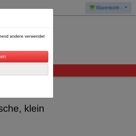
Warenkorb -
ährend andere verwendet
che, klein