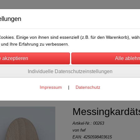
ellungen
okies. Einige von ihnen sind essenziell (z.B. für den Warenkorb), w
und Ihre Erfahrung zu verbessern.
Individuelle Datenschutzeinstellungen
/Messen
Über uns
Umwelt
Rechtliches
eres
(117)
Impressum
|
Datenschutz
Messingkardäts
Artikel-Nr.:
00263
von fwf
EAN: 4250598403615