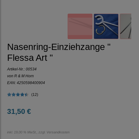
Nasenring-Einziehzange "
Flessa Art "
Artikel-Nr.:
00534
von R & M Horn
EAN: 4250598400904
(12)
31,50 €
inkl. 19,00 % MwSt., zzgl.
Versandkosten