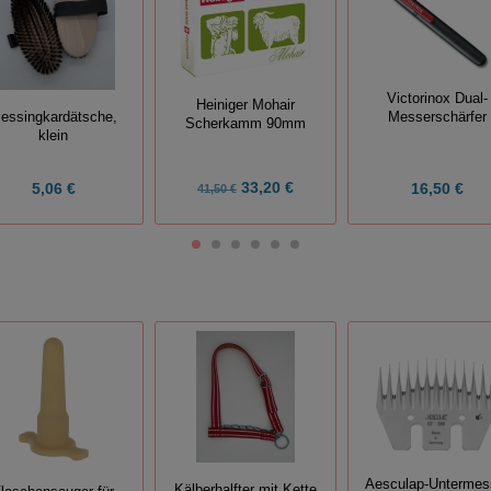
Victorinox Dual-
Heiniger Mohair
essingkardätsche,
Messerschärfer
Scherkamm 90mm
klein
33,20 €
5,06 €
16,50 €
41,50 €
Aesculap-Untermes
Kälberhalfter mit Kette