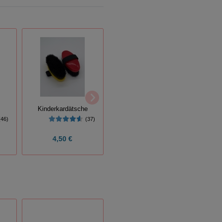
Pferdestriegel Deluxe
Kinderkardätsche
(17)
Ka
(46)
(37)
4,50 €
3,95 €