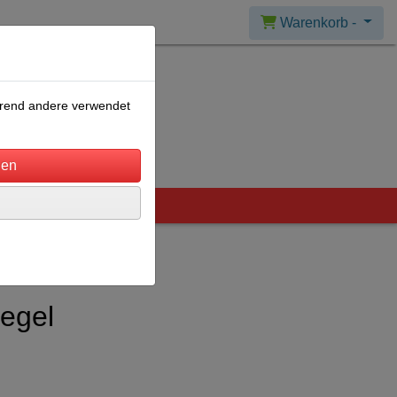
Warenkorb -
ährend andere verwendet
iegel