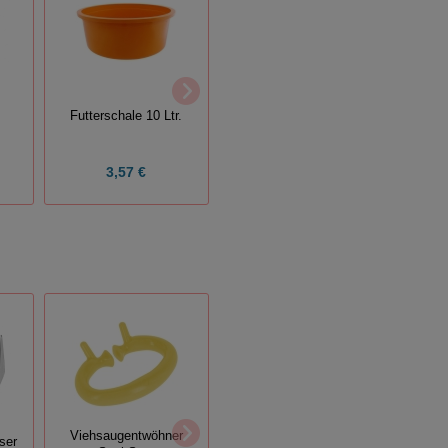
Futterschale 10 Ltr.
Soft-Pflegestriegel
Hei
3,57 €
4,95 €
Vie
Viehsaugentwöhner
ser