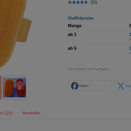
(21)
Staffelpreise
Menge
S
ab 1
1
i
ab 5
1
i
Derzeit leider nicht verfügbar
teilen
twe
en (21)
Hersteller