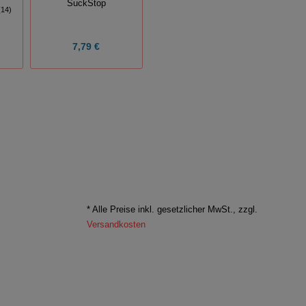
SuckStop
Spezial-Erdstab100 cm
(14)
(1)
7,79 €
9,49 €
* Alle Preise inkl. gesetzlicher MwSt., zzgl.
Versandkosten