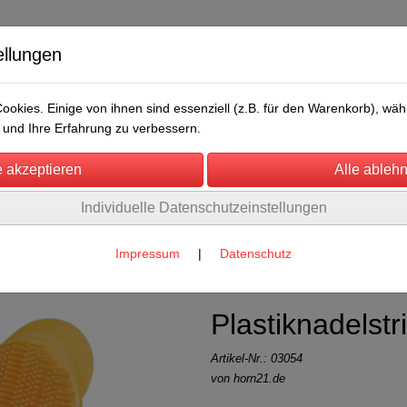
ellungen
okies. Einige von ihnen sind essenziell (z.B. für den Warenkorb), w
und Ihre Erfahrung zu verbessern.
Individuelle Datenschutzeinstellungen
/Messen
Über uns
Umwelt
Rechtliches
eres
(117)
Impressum
|
Datenschutz
Plastiknadelstr
Artikel-Nr.:
03054
von horn21.de