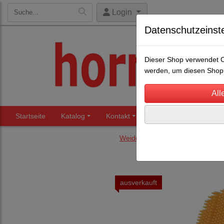
Login
Datenschutzeinst
Dieser Shop verwendet Co
werden, um diesen Shop 
Startseite
Katalog
Kontakt
Beratung
Märkte
Weidezaun Restposten und and
ausverkauft