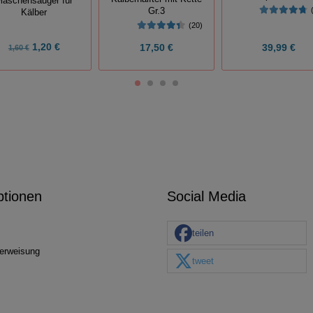
laschensauger für
Gr.3
Kälber
(20)
1,20 €
17,50 €
39,99 €
1,60 €
ptionen
Social Media
teilen
erweisung
tweet