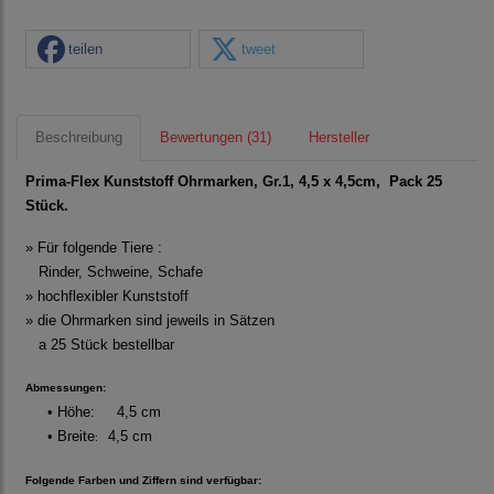
teilen
tweet
Beschreibung
Bewertungen (31)
Hersteller
Prima-Flex Kunststoff Ohrmarken, Gr.1, 4,5 x 4,5cm, Pack 25
Stück.
» Für folgende Tiere :
R
inder,
S
chweine,
S
chafe
» hochflexibler Kunststoff
» die Ohrmarken sind jeweils in Sätzen
a 25 Stück bestellbar
Abmessungen:
• Höhe: 4,5 cm
• Breite
4,5 cm
:
Folgende Farben und Ziffern sind verfügbar: