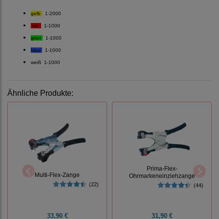
gelb
1-2000
rot
1-1000
grün
1-
1000
blau
1-
1000
weiß 1-
1000
Ähnliche Produkte:
Prima-Flex-
Multi-Flex-Zange
Ohrmarkeneinziehzange
(22)
(44)
33,90 €
31,90 €