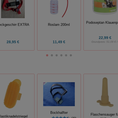
Podoseptan Klauenp
eckgeschirr EXTRA
Roslam 200ml
22,99 €
28,95 €
11,49 €
Grundpreis:
51,09 € / 
Bockhalfter
Flaschensauger f
lastiknadelstriegel
(30)