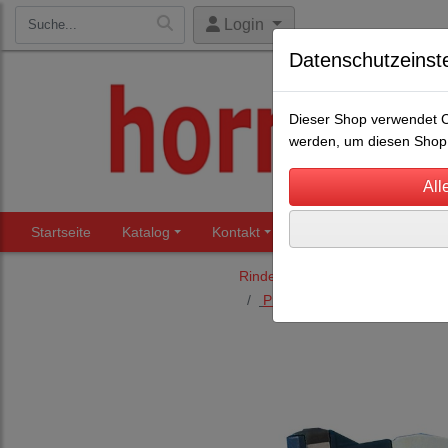
Login
Datenschutzeinst
Dieser Shop verwendet Co
werden, um diesen Shop 
Startseite
Katalog
Kontakt
Beratung
Märkte
Rinderhaltung
Kennzeichnung
Prima-Flex Zangen und Zub