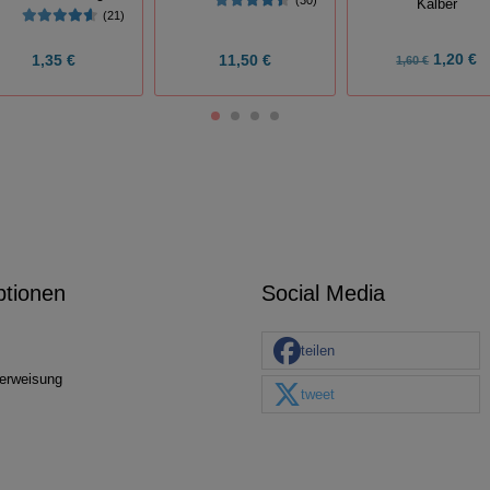
Kälber
(21)
1,20 €
1,35 €
11,50 €
1,60 €
ptionen
Social Media
teilen
erweisung
tweet