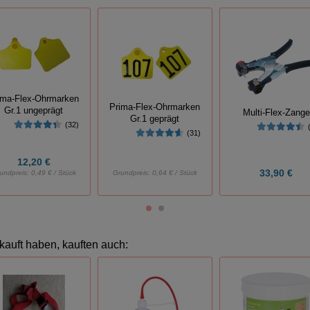
ima-Flex-Ohrmarken
Prima-Flex-Ohrmarken
Gr.1 ungeprägt
Multi-Flex-Zange
Gr.1 geprägt
(32)
(31)
12,20 €
33,90 €
undpreis:
0,49 € / Stück
Grundpreis:
0,64 € / Stück
kauft haben, kauften auch: