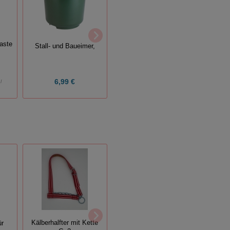
Aes
Digitales Thermometer,
Klauenm
BigScreen
aste
Stall- und Baueimer,
6,99 €
15,99 €
l
Vieh
Aesculap-Untermesser
Kälberhalfter mit Kette
ür