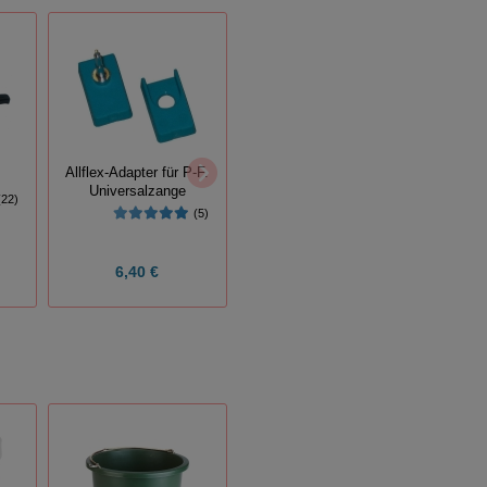
Allflex-Adapter für P-F.
Prima-Flex-Ohrmarken
Prima
Universalzange
Gr. 0 ungeprägt
G
(22)
(5)
(40)
9,10 €
6,40 €
Grundpreis:
0,36 € / Stück
Grundp