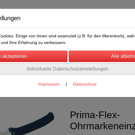
ellungen
okies. Einige von ihnen sind essenziell (z.B. für den Warenkorb), w
und Ihre Erfahrung zu verbessern.
Individuelle Datenschutzeinstellungen
/Messen
Über uns
Umwelt
Rechtliches
 für Rinder
Impressum
|
Datenschutz
ehör
(5)
Prima-Flex-
Ohrmarkenein