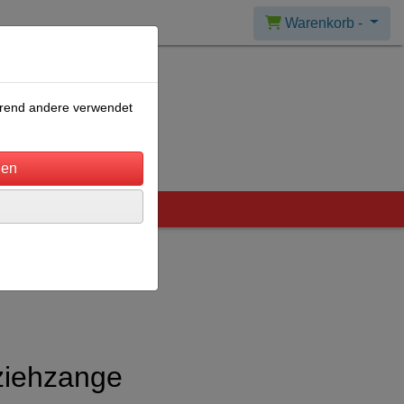
Warenkorb -
ährend andere verwendet
ziehzange