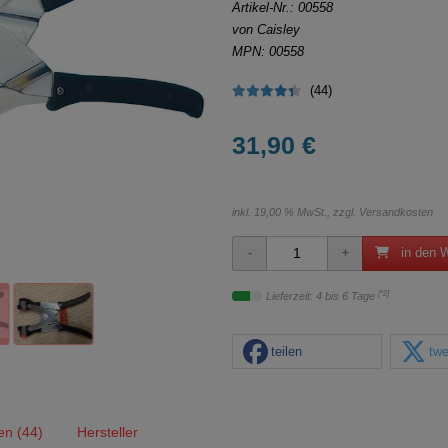
Artikel-Nr.:
00558
von Caisley
MPN: 00558
(44)
31,90 €
inkl. 19,00 % MwSt., zzgl.
Versandkosten
in den 
[*2]
Lieferzeit: 4 bis 6 Tage
teilen
twe
en (44)
Hersteller