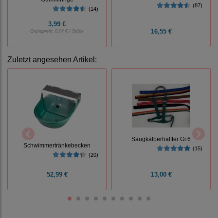
(87)
(14)
3,99 €
16,55 €
Grundpreis:
0,04 € / Stück
Zuletzt angesehen Artikel:
Saugkälberhalfter Gr.6
Schwimmertränkebecken
(15)
(20)
52,99 €
13,00 €